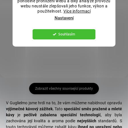
pohodlné prohlížení webu a díky analýze provozu
cena:
cena:
webu neustále zlepšovali jeho funkce, výkon a
Do košíku
Do košíku
použitelnost.
Více informací
Nastavení
Jemně namíchaná 100% Arabica
Nezaměnitelná chuť a velmi
z nejlepších kávových zrn. Ideální
kvalitní směs 250g nejlepší mleté
směs pro přípravu v moka konvici
kávy. Mletá káva Club 99 je
Souhlasím
nebo ve french pressu. Bar 5
vyrobena z těch nejlepších zrn
Stelle představuje dokonalé
100% Arabica z oblasti střední
spojení jemné směsi pražené a
Ameriky. Tato káva nabízí
mleté...
jedinečnou...
Zobrazit všechny související produkty
V Guglielmo jsme hrdí na to, že vám můžeme nabídnout opravdu
výjimečné kávový zážitek.
Tato
speciální směs pražené a mleté
kávy
je
pečlivě zabalena speciální technologií,
aby byla
zachována její kvalita a aroma podle
nejvyšších
standardů. S
touto technologií můžeme zabalit kávu
ihned po upražení nebo