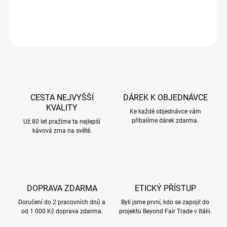
DETAILNÍ INFORMACE
ZEPTAT SE
CESTA NEJVYŠŠÍ
DÁREK K OBJEDNÁVCE
KVALITY
Ke každé objednávce vám
přibalíme dárek zdarma.
Už 80 let pražíme ta nejlepší
kávová zrna na světě.
DOPRAVA ZDARMA
ETICKÝ PŘÍSTUP
Doručení do 2 pracovních dnů a
Byli jsme první, kdo se zapojil do
od 1 000 Kč doprava zdarma.
projektu Beyond Fair Trade v Itálii.