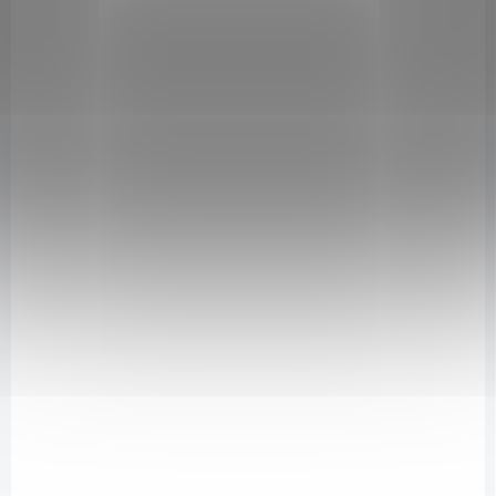
naprosto neodolatelná! S
provedení se stanou ozdobou
těmito porcelánovými šálky a
vaší domácnosti. Pokud
podšálky si můžete dopřát
hledáte šálky na lungo,
ten nejlepší zážitek z kávy - ať
cappuccino, macchiato nebo
už preferujete lungo nebo...
jinou kávu či čaj, určitě vás
potěší tato sada 6 ks...
SKLADEM
Velký okrasný hrnek |
2000 ml | Caffe
Guglielmo