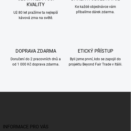
í
KVALITY
p
Ke každé objednávce vám
přibalíme dárek zdarma.
r
Už 80 let pražíme ta nejlepší
kávová zrna na světě.
v
k
y
v
ý
p
DOPRAVA ZDARMA
ETICKÝ PŘÍSTUP
i
s
Doručení do 2 pracovních dnů a
Byli jsme první, kdo se zapojil do
u
od 1 000 Kč doprava zdarma.
projektu Beyond Fair Trade v Itálii.
Z
á
p
a
t
í
INFORMACE PRO VÁS