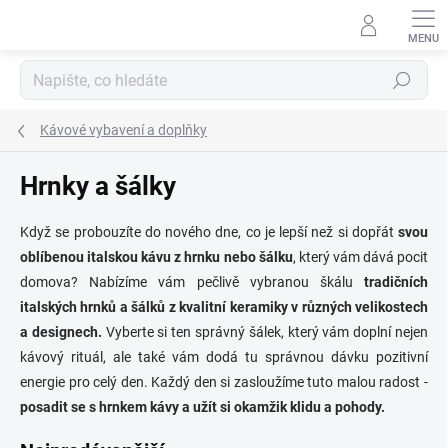
Přejít
na
obsah
Hledat
Kávové vybavení a doplňky
Hrnky a šálky
Když se probouzíte do nového dne, co je lepší než si dopřát
svou
oblíbenou italskou kávu z hrnku nebo šálku
, který vám dává pocit
domova? Nabízíme vám pečlivě vybranou škálu
tradičních
italských hrnků a šálků z kvalitní keramiky v různých velikostech
a designech.
Vyberte si ten správný šálek, který vám doplní nejen
kávový rituál, ale také vám dodá tu správnou dávku pozitivní
energie pro celý den.
Každý den si zasloužíme tuto malou radost -
posadit se s hrnkem kávy a užít si okamžik klidu a pohody.