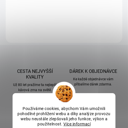
DETAILNÍ INFORMACE
ZEPTAT SE
CESTA NEJVYŠŠÍ
DÁREK K OBJEDNÁVCE
KVALITY
Ke každé objednávce vám
přibalíme dárek zdarma.
Už 80 let pražíme ta nejlepší
kávová zrna na světě.
Používáme cookies, abychom Vám umožnili
pohodlné prohlížení webu a díky analýze provozu
webu neustále zlepšovali jeho funkce, výkon a
DOPRAVA ZDARMA
ETICKÝ PŘÍSTUP
použitelnost.
Více informací