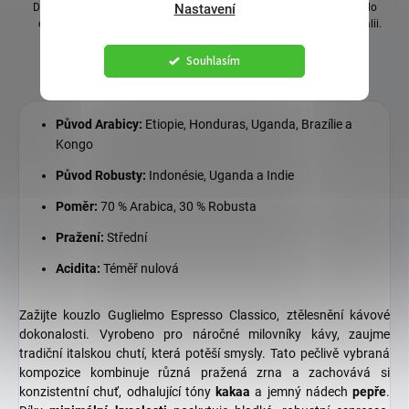
Doručení do 2 pracovních dnů a
Nastavení
Byli jsme první, kdo se zapojil do
od 1 000 Kč doprava zdarma.
projektu Beyond Fair Trade v Itálii.
Souhlasím
Původ Arabicy:
Etiopie, Honduras, Uganda, Brazílie a
Kongo
Původ Robusty:
Indonésie, Uganda a Indie
Poměr:
70 % Arabica, 30 % Robusta
Pražení:
Střední
Acidita:
Téměř nulová
Zažijte kouzlo Guglielmo Espresso Classico, ztělesnění kávové
dokonalosti. Vyrobeno pro náročné milovníky kávy, zaujme
tradiční italskou chutí, která potěší smysly. Tato pečlivě vybraná
kompozice kombinuje různá pražená zrna a zachovává si
konzistentní chuť, odhalující tóny
kakaa
a jemný nádech
pepře
.