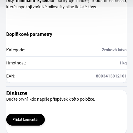
Díky
minimální kyselosti
poskytuje hladké, robustní espresso,
které uspokojí vášnivé milovníky silné italské kávy.
Doplňkové parametry
Kategorie
:
Zrnková káva
Hmotnost
:
1 kg
EAN
:
8003413812101
Diskuze
Buďte první, kdo napíše příspěvek k této položce.
Přidat komentář