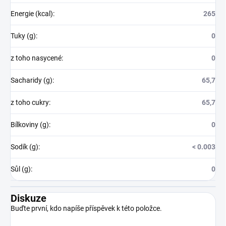
Energie (kcal)
:
265
Tuky (g)
:
0
z toho nasycené
:
0
Sacharidy (g)
:
65,7
z toho cukry
:
65,7
Bílkoviny (g)
:
0
Sodík (g)
:
< 0.003
Sůl (g)
:
0
Diskuze
Buďte první, kdo napíše příspěvek k této položce.