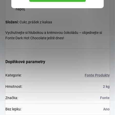
Podávejte horké, nebo přidejte led pro osvěžující ledový
nápoj.
Složení:
Cukr, prášek z kakaa
Vychutnejte si hlubokou a krémovou čokoládu – objednejte si
Fonte Dark Hot Chocolate ještě dnes!
Doplňkové parametry
Kategorie
:
Fonte Produkty
Hmotnost
:
2 kg
Značka
:
Fonte
Bez lepku
:
Ano