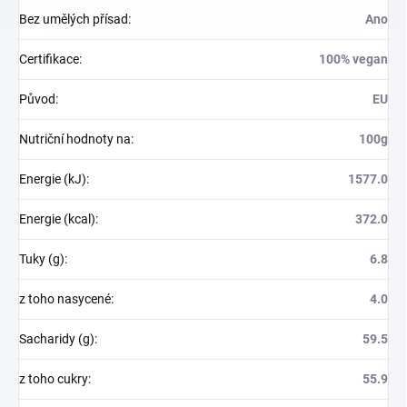
Bez umělých přísad
:
Ano
Certifikace
:
100% vegan
Původ
:
EU
Nutriční hodnoty na
:
100g
Energie (kJ)
:
1577.0
Energie (kcal)
:
372.0
Tuky (g)
:
6.8
z toho nasycené
:
4.0
Sacharidy (g)
:
59.5
z toho cukry
:
55.9