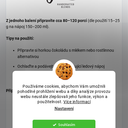
Z jednoho balení připravíte cca 80–120 porcí
(dle použití 15–25
g na nápoj 150–200 ml).
Tipy na použití:
Připravte si horkou čokoládu s mlékem nebo rostlinnou
alternativou
Ochlaďte a podávejte jako osvěžující ledový nápoj
Skvělé do koktejlů, smoothie nebo dezertů
Používáme cookies, abychom Vám umožnili
Příprava:
pohodlné prohlížení webu a díky analýze provozu
webu neustále zlepšovali jeho funkce, výkon a
použitelnost.
Více informací
Do hrnku vložte 15–25 g Fonte Dark Hot Chocolate.
Nastavení
Přidejte 150–200 ml horkého mléka nebo alternativy.
Dobře promíchejte, aby se prášek zcela rozpustil.
Souhlasím