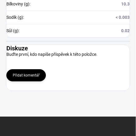
Bílkoviny (g)
:
10.3
Sodík (g)
:
< 0.003
Sůl (g)
:
0.02
Diskuze
Buďte první, kdo napíše příspěvek k této položce.
Přidat komentář
Z
á
p