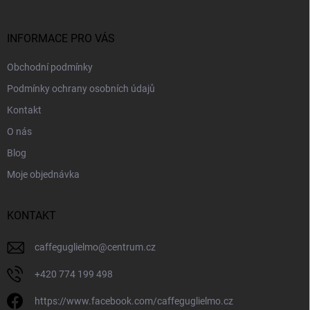
a
t
í
INFORMACE PRO VÁS
Obchodní podmínky
Podmínky ochrany osobních údajů
Kontakt
O nás
Blog
Moje objednávka
KONTAKT
caffeguglielmo
@
centrum.cz
+420 774 199 498
https://www.facebook.com/caffeguglielmo.cz