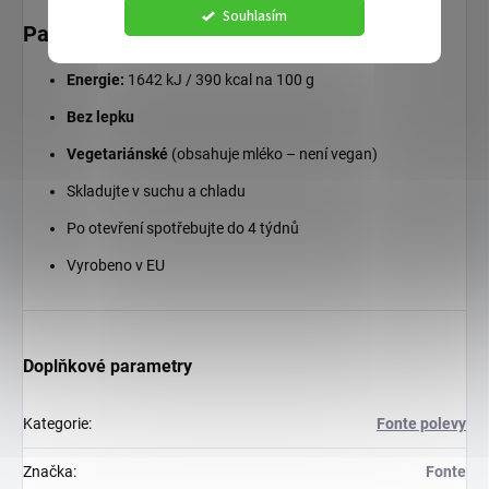
Souhlasím
Parametry
Energie:
1642 kJ / 390 kcal na 100 g
Bez lepku
Vegetariánské
(obsahuje mléko – není vegan)
Skladujte v suchu a chladu
Po otevření spotřebujte do 4 týdnů
Vyrobeno v EU
Doplňkové parametry
Kategorie
:
Fonte polevy
Značka
:
Fonte