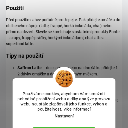
Použití
Před použitím lahev pořádně protřepejte. Pak přidejte omáčku do
oblíbeného nápoje (latte, frappé, horká čokoláda, chai) nebo
přímo na dezert. Skvěle se kombinuje s ostatními produkty Fonte
– sirupy, frappé prášky, horkými čokoládami, chai latte a
superfood latte.
Tipy na použití
Saffron Latte
– do espressa nebo na dno šálku přidejte 1–
2 dávky omáčky a dolijte napěněným mlékem.
Saffron Hot Chocolate
– kombinujte s Fonte Hot
Chocolate pro orientální variaci klasiky.
Používáme cookies, abychom Vám umožnili
pohodlné prohlížení webu a díky analýze provozu
Topping na dezerty
– panna cotta, zmrzlina, cheesecake,
webu neustále zlepšovali jeho funkce, výkon a
jogurt.
použitelnost.
Více informací
Nastavení
Do pečiva
– jako náhrada za část tekuté složky v
sušenkách nebo bábovce.