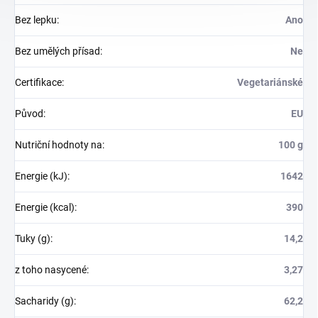
Bez lepku
:
Ano
Bez umělých přísad
:
Ne
Certifikace
:
Vegetariánské
Původ
:
EU
Nutriční hodnoty na
:
100 g
Energie (kJ)
:
1642
Energie (kcal)
:
390
Tuky (g)
:
14,2
z toho nasycené
:
3,27
Sacharidy (g)
:
62,2