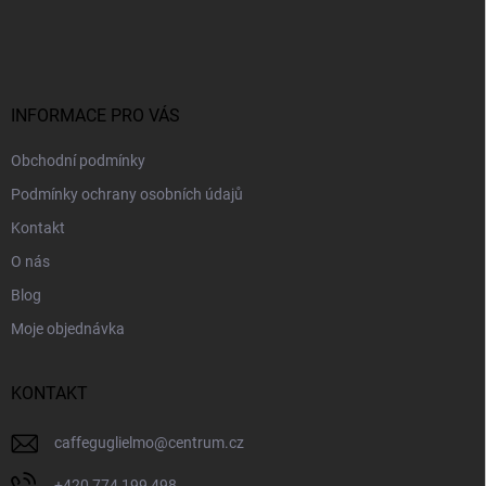
á
p
a
t
í
INFORMACE PRO VÁS
Obchodní podmínky
Podmínky ochrany osobních údajů
Kontakt
O nás
Blog
Moje objednávka
KONTAKT
caffeguglielmo
@
centrum.cz
+420 774 199 498