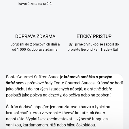
kávová zrna na světě.
DOPRAVA ZDARMA
ETICKÝ PŘÍSTUP
Doručení do 2 pracovních dnů a
Byli jsme první, kdo se zapojil do
od 1 000 Kč doprava zdarma.
projektu Beyond Fair Trade v Itálii.
Fonte Gourmet Saffron Sauce je
krémová omáčka s pravým
šafránem
z prémiové řady Fonte Gourmet Sauces. Krásně se hodí
jako příchuť do horkých i studených nápojů, ale stejně dobře
poslouží jako poleva na dezerty, do pečiva nebo na zdobení.
Šafrán dodává nápojům jemnou zlatavou barvu a typickou
luxusní chuť, kterou v evropské kávové kultuře tak často
nepotkáte. Vyplatí se experimentovat – výborně funguje s
vanilkou, kardamomem, růží nebo bílou čokoládou.