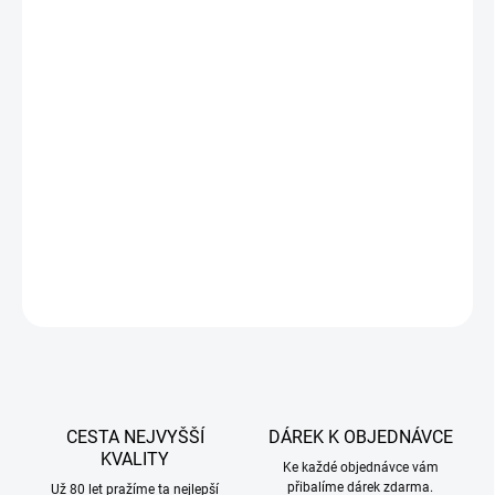
SKLADEM
(>5 KS)
cena:
−
+
Přidat do košíku
Šafránová gurmánská omáčka
pro pozvednutí horkých i ledových
nápojů, dezertů a pečiva. Stačí protřepat, přidat do oblíbeného
nápoje nebo na dort – a máte luxusní šafránový twist. Bez lepku,
vegetariánské.
DETAILNÍ INFORMACE
ZEPTAT SE
CESTA NEJVYŠŠÍ
DÁREK K OBJEDNÁVCE
KVALITY
Ke každé objednávce vám
přibalíme dárek zdarma.
Už 80 let pražíme ta nejlepší