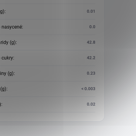
(g)
:
0.01
o nasycené
:
0.0
ridy (g)
:
42.8
 cukry
:
42.2
iny (g)
:
0.23
(g)
:
< 0.003
)
:
0.02