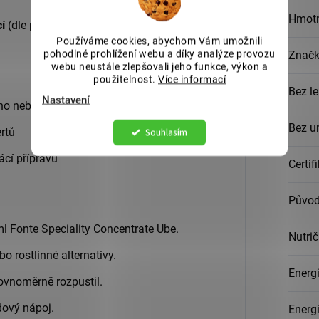
Hmot
í
(dle použití 5–10 ml koncentrátu na
Používáme cookies, abychom Vám umožnili
pohodlné prohlížení webu a díky analýze provozu
Znač
webu neustále zlepšovali jeho funkce, výkon a
použitelnost.
Více informací
Bez l
Nastavení
ho nebo ledového latte
Bez u
Souhlasím
rtů
ácí přípravu
Certif
Půvo
l Fonte Speciality Concentrate Ube.
Nutri
 rostlinné alternativy.
Energi
ovnoměrně rozpustil.
dový nápoj.
Energi