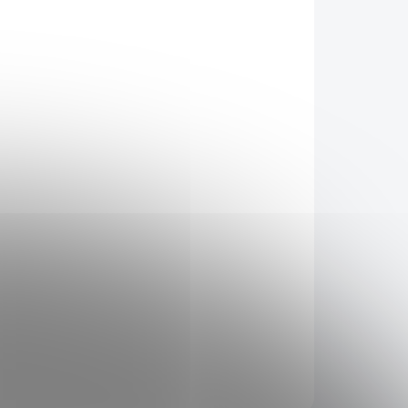
ro nápoje a latte.
Fonte Speciality Concentrate
ladkého fialového yamu (ube) v praktickém
ravu horkých i ledových ube latte, smoothie,
zuálně atraktivní, exotický a lahodný nápoj.
alového yamu (ube)
 koktejlů i dezertů
 snadnou přípravu
ický nápoj
ZEPTAT SE