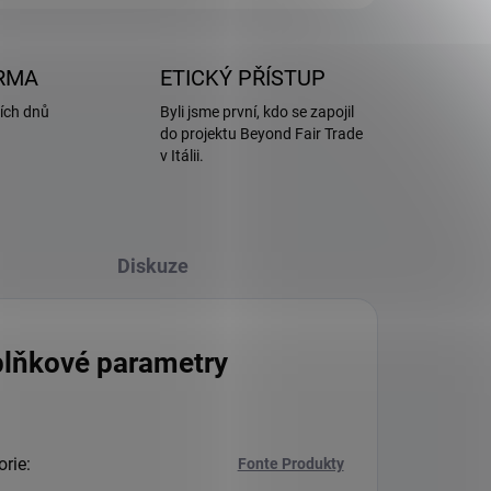
RMA
ETICKÝ PŘÍSTUP
ích dnů
Byli jsme první, kdo se zapojil
do projektu Beyond Fair Trade
v Itálii.
Diskuze
lňkové parametry
orie
:
Fonte Produkty