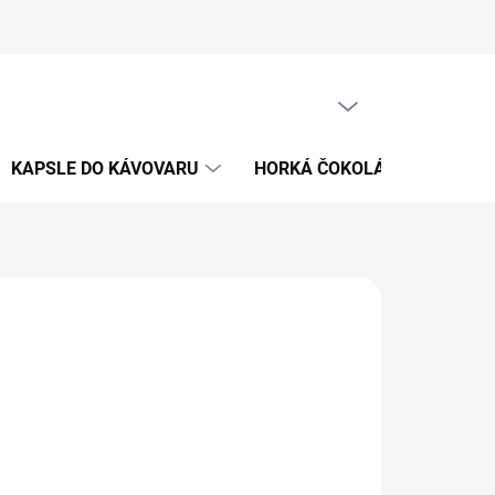
PRÁZDNÝ KOŠÍK
NÁKUPNÍ
KOŠÍK
KAPSLE DO KÁVOVARU
HORKÁ ČOKOLÁDA
KÁVO
Přidat do košíku