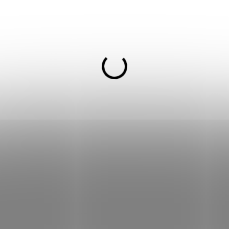
Exotický fialový koncentrát p
Ube přináší lahodnou chuť s
koncentrátu. Ideální pro příp
koktejlů či dezertů. Nabízí vi
✔
Lahodná chuť sladkého fi
✔
Skvělý do latte, smoothie,
✔
Praktický koncentrát pro
✔
Vizuálně atraktivní a exot
DETAILNÍ INFORMACE