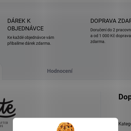
DÁREK K
DOPRAVA ZDA
OBJEDNÁVCE
Doručení do 2 pracovn
a od 1 000 Kč doprava
Ke každé objednávce vám
zdarma.
přibalíme dárek zdarma.
Hodnocení
Dop
Kateg