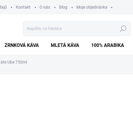
dajů
Kontakt
O nás
Blog
Moje objednávka
Hledat
ZRNKOVÁ KÁVA
MLETÁ KÁVA
100% ARABIKA
rate Ube 750ml
ní
699 Kč
Měrná
SKLADEM
(>5 KS)
cena:
−
+