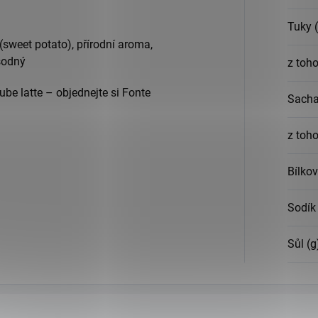
Tuky 
 (sweet potato), přírodní aroma,
sodný
z toh
ube latte – objednejte si Fonte
Sacha
z toho
Bílkov
Sodík 
Sůl (g