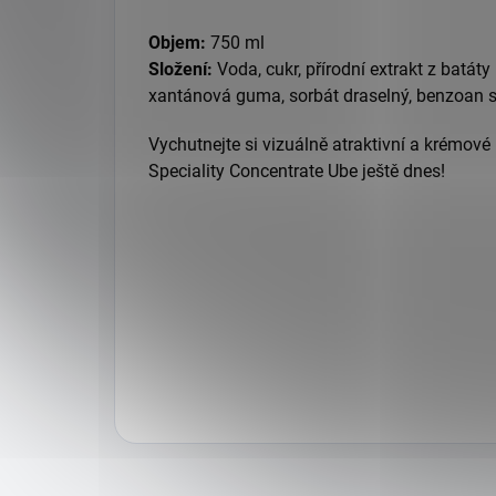
Objem:
750 ml
Složení:
Voda, cukr, přírodní extrakt z batáty
xantánová guma, sorbát draselný, benzoan 
Vychutnejte si vizuálně atraktivní a krémové 
Speciality Concentrate Ube ještě dnes!