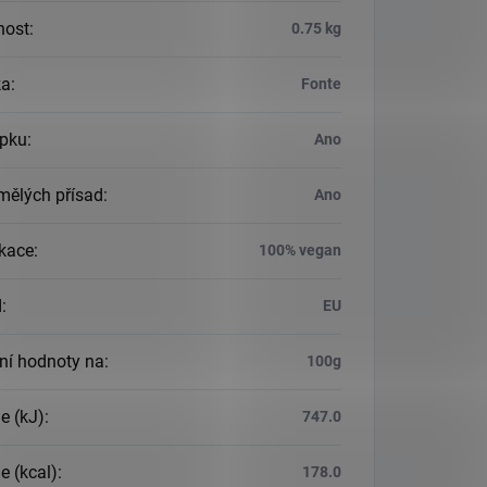
nost
:
0.75 kg
ka
:
Fonte
epku
:
Ano
mělých přísad
:
Ano
ikace
:
100% vegan
d
:
EU
ční hodnoty na
:
100g
e (kJ)
:
747.0
e (kcal)
:
178.0