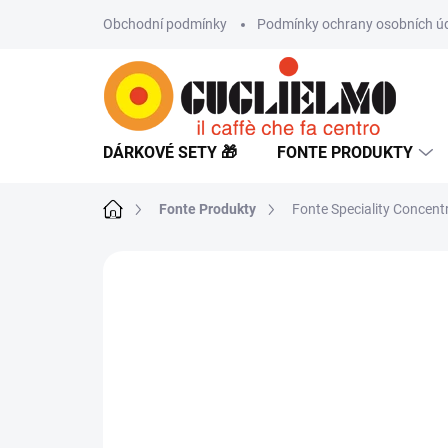
Přejít
Obchodní podmínky
Podmínky ochrany osobních ú
na
obsah
DÁRKOVÉ SETY 🎁
FONTE PRODUKTY
Domů
Fonte Produkty
Fonte Speciality Concent
Neohodnoceno
Podrobnosti hodnoce