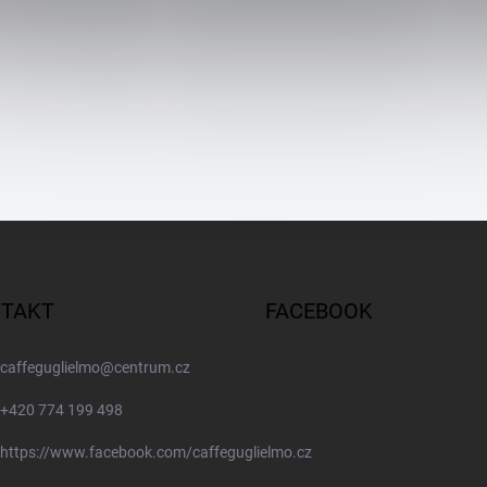
TAKT
FACEBOOK
caffeguglielmo
@
centrum.cz
+420 774 199 498
https://www.facebook.com/caffeguglielmo.cz