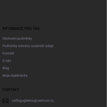
Z
á
p
a
t
í
INFORMACE PRO VÁS
Obchodní podmínky
Podmínky ochrany osobních údajů
Kontakt
O nás
Blog
Moje objednávka
KONTAKT
caffeguglielmo
@
centrum.cz