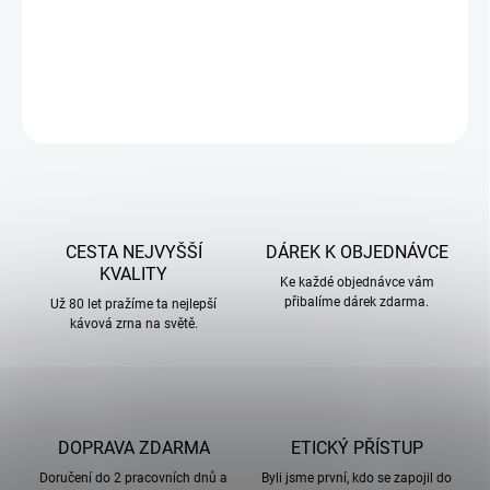
DETAILNÍ INFORMACE
ZEPTAT SE
CESTA NEJVYŠŠÍ
DÁREK K OBJEDNÁVCE
KVALITY
Ke každé objednávce vám
přibalíme dárek zdarma.
Už 80 let pražíme ta nejlepší
kávová zrna na světě.
DOPRAVA ZDARMA
ETICKÝ PŘÍSTUP
Doručení do 2 pracovních dnů a
Byli jsme první, kdo se zapojil do