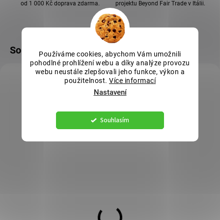
od 1 000 Kč doprava zdarma.
projektu Beyond Fair Trade v Itálii.
Související produkty
Používáme cookies, abychom Vám umožnili
pohodlné prohlížení webu a díky analýze provozu
webu neustále zlepšovali jeho funkce, výkon a
použitelnost.
Více informací
Nastavení
Souhlasím
SKLADEM
SKLADEM
Malé hrníčky a podšálky
Velký okrasný hrnek |
60 ml | 6 ks | Caffe
2000 ml | Caffe
Guglielmo
Guglielmo