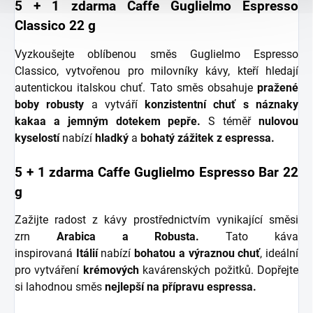
5 + 1 zdarma Caffe Guglielmo Espresso
Classico 22 g
Vyzkoušejte oblíbenou směs Guglielmo Espresso
Classico, vytvořenou pro milovníky kávy, kteří hledají
autentickou italskou chuť. Tato směs obsahuje
pražené
boby robusty
a vytváří
konzistentní chuť s náznaky
kakaa a jemným dotekem pepře.
S téměř
nulovou
kyselostí
nabízí
hladký
a
bohatý zážitek z espressa.
5 + 1 zdarma Caffe Guglielmo Espresso Bar 22
g
Zažijte radost z kávy prostřednictvím vynikající směsi
zrn
Arabica a Robusta.
Tato káva
inspirovaná
Itálií
nabízí
bohatou a výraznou chuť
, ideální
pro vytváření
krémových
kavárenských požitků. Dopřejte
si lahodnou směs
nejlepší na přípravu espressa.