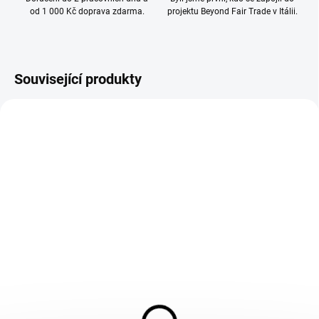
od 1 000 Kč doprava zdarma.
projektu Beyond Fair Trade v Itálii.
Související produkty
SKLADEM
SKLADEM
5 + 1 zdarma | Dárková
Dárková kazeta zrnkové
sada tradiční Italské
kávy Guglielmo Caffe +
zrnkové kávy Caffe
hrnek | 4 x 250g