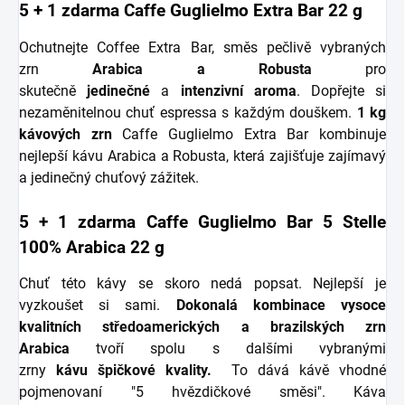
5 + 1 zdarma Caffe Guglielmo Extra Bar 22 g
Ochutnejte Coffee Extra Bar, směs pečlivě vybraných
zrn
Arabica a Robusta
pro
skutečně
jedinečné
a
intenzivní
aroma
. Dopřejte si
nezaměnitelnou chuť espressa s každým douškem.
1 kg
kávových zrn
Caffe Guglielmo Extra Bar kombinuje
nejlepší kávu Arabica a Robusta, která zajišťuje zajímavý
a jedinečný chuťový zážitek.
5 + 1 zdarma Caffe Guglielmo Bar 5 Stelle
100% Arabica 22 g
Chuť této kávy se skoro nedá popsat. Nejlepší je
vyzkoušet si sami.
Dokonalá kombinace vysoce
kvalitních středoamerických a brazilských zrn
Arabica
tvoří spolu s dalšími vybranými
zrny
kávu
špičkové kvality.
To dává kávě vhodné
pojmenovaní "5 hvězdičkové směsi". Káva