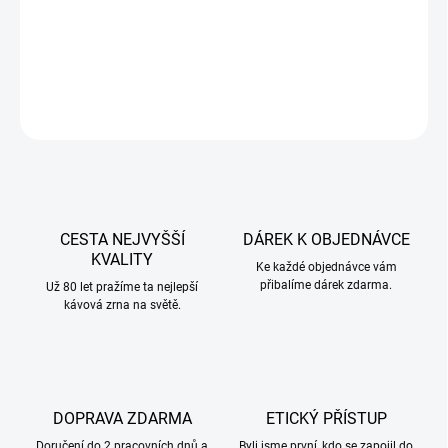
Z JEDNÉ SKLENIČKY SE DAJÍ UDĚLAT PŘIBLIŽNĚ 3 KÁVY.
DETAILNÍ INFORMACE
ZEPTAT SE
CESTA NEJVYŠŠÍ
DÁREK K OBJEDNÁVCE
KVALITY
Ke každé objednávce vám
přibalíme dárek zdarma.
Už 80 let pražíme ta nejlepší
kávová zrna na světě.
DOPRAVA ZDARMA
ETICKÝ PŘÍSTUP
Doručení do 2 pracovních dnů a
Byli jsme první, kdo se zapojil do