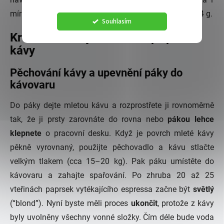
mírně navršená čajová lžička mleté kávy odpovídá 3–4 g.
Souhlasím
Krok 4: Pákový kávovar – příprava
kávy
Pěchování kávy a upevnění páky do
kávovaru
Do páky dejte mletou kávu a rozprostřete ji rovnoměrně
tak, že ji prsty zarovnáte do rovna nebo
pákou lehce
klepnete
o pracovní desku. Když je povrch mleté kávy
pěkně vyrovnaný, použijte pěchovadlo a kávu stlačte
velkým tlakem (cca 15–20 kg). Pak páku umístěte do
kávovaru a zahajte spařování. Po zhruba 20 až 25
vteřinách paprsek vytékajícího espressa začne být
světlý
(“blond”). Nyní byste měli proces
ukončit
, protože z kávy
byly uvolněny všechny vonné složky. Čím déle bude voda