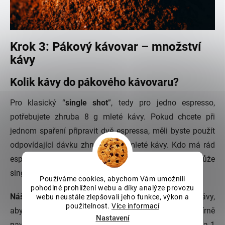
Krok 3: Pákový kávovar – množství
kávy
Kolik kávy do pákového kávovaru?
Pro klasický “
single shot
”, tedy pro jedno espresso,
potřebujete zhruba 8 g mleté kávy. Pokud chcete při
jednom spaření připravit dvě espressa, měli byste použít
odpovídající dávku zhruba 16 g mleté kávy. Kdo má rád
espresso nebo caffè crema opravdu pořádně silné, může
single shot připravit i ze 16 g mleté kávy.
Používáme cookies, abychom Vám umožnili
pohodlné prohlížení webu a díky analýze provozu
Náš tip:
Několikrát vyzkoušejte různé množství kávy,
webu neustále zlepšovali jeho funkce, výkon a
použitelnost.
Více informací
abyste našli dávku, která Vám přesně vyhovuje. 1 mírně
Nastavení
navršená polévková lžíce mleté kávy odpovídá 7–9 g a 1