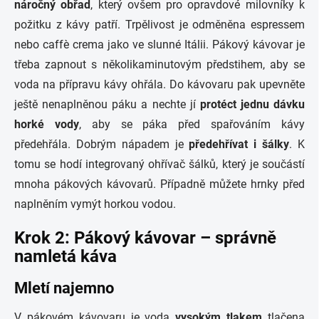
náročný obřad
, který ovšem pro opravdové milovníky k
požitku z kávy patří. Trpělivost je odměněna espressem
nebo caffè crema jako ve slunné Itálii. Pákový kávovar je
třeba zapnout s několikaminutovým předstihem, aby se
voda na přípravu kávy ohřála. Do kávovaru pak upevněte
ještě nenaplněnou páku a nechte jí
protéct jednu dávku
horké vody
, aby se páka před spařováním kávy
předehřála. Dobrým nápadem je
předehřívat i šálky
. K
tomu se hodí integrovaný ohřívač šálků, který je součástí
mnoha pákových kávovarů. Případně můžete hrnky před
naplněním vymýt horkou vodou.
Krok 2: Pákový kávovar – správně
namletá káva
Mletí najemno
V pákovém kávovaru je voda
vysokým tlakem
tlačena