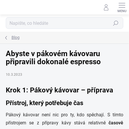
Přejít
na
obsah
Hledat
Blog
Abyste v pákovém kávovaru
připravili dokonalé espresso
10.3.2023
Krok 1: Pákový kávovar – příprava
Přístroj, který potřebuje čas
Pákový kávovar není nic pro ty, kdo spěchají. S tímto
přístrojem se z přípravy kávy stává relativně
časově