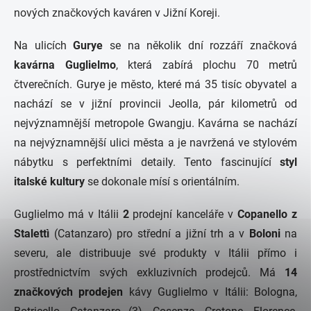
nových značkových kaváren v Jižní Koreji.
Na ulicích
Gurye
se na několik dní rozzáří značková
kavárna Guglielmo
, která zabírá plochu 70 metrů
čtverečních. Gurye je město, které má 35 tisíc obyvatel a
nachází se v jižní provincii Jeolla, pár kilometrů od
nejvýznamnější metropole Gwangju.
Kavárna se nachází
na nejvýznamnější ulici města a je navržená ve stylovém
nábytku s perfektními detaily. Tento fascinující
styl
italské kultury
se dokonale mísí s orientálním.
Guglielmo má v Itálii
2
prodejní kanceláře v
Copanello z
Stalettì
(Catanzaro) pro střední a jižní trh a v
Boloni
na
severu, ale distribuuje své produkty v Itálii přímo i
prostřednictvím svých exkluzivních prodejců. Má
14
značkových prodejen
kávy Guglielmo v Itálii: Bologna,