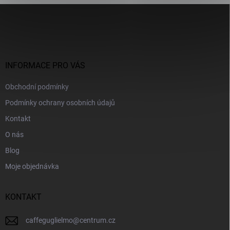
Z
á
p
a
t
í
INFORMACE PRO VÁS
Obchodní podmínky
Podmínky ochrany osobních údajů
Kontakt
O nás
Blog
Moje objednávka
KONTAKT
caffeguglielmo
@
centrum.cz