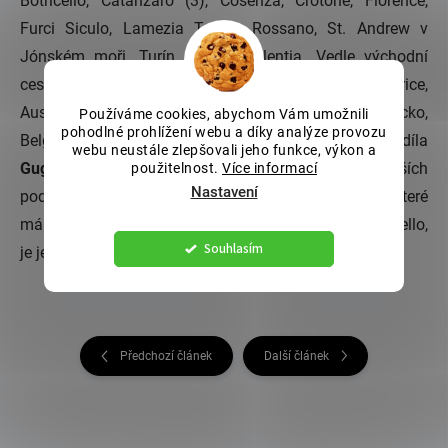
Botricello, Catanzaro (3), Cosenza, Crotone, Florence,
Furci Siculo, Lamezia Terme, Rossano, St. Andrew v
Jónském moři, Turín a Vibo Valentia. Vedle východní
cesty byla zahájena spolupráce v Severní Americe,
Austrálii a v zemích jako Anglie, Portugalsko, Německo,
Používáme cookies, abychom Vám umožnili
pohodlné prohlížení webu a díky analýze provozu
Belgie a Švýcarsko. V roce 1943 podnikatel a tvůrce díla
webu neustále zlepšovali jeho funkce, výkon a
Guglielmo
Papaleo
vybudoval dnes jednu z největších
použitelnost.
Více informací
Nastavení
podnikatelských skutečností na jihu Itálie. Pražení, které
má výhled na krásné pobřeží Jónského moře Copanello,
Souhlasím
je jen pár kilometrů od Catanzaro.
Předchozí článek
Další článek