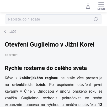
Přejít
na
obsah
Hledat
Blog
Otevření Guglielmo v Jižní Korei
10.3.2023
Rychle rosteme do celého světa
Káva z
kalábrijského regionu
se stále více prosazuje
na
orientálních trzích
. Po úspěšném otevření první
kavárny v Číně v Qingdaou v únoru loňského roku se
značka Guglielmo rozhodla pokračovat ve svém
expanzním procesu na východ a nedávno otevřela
13